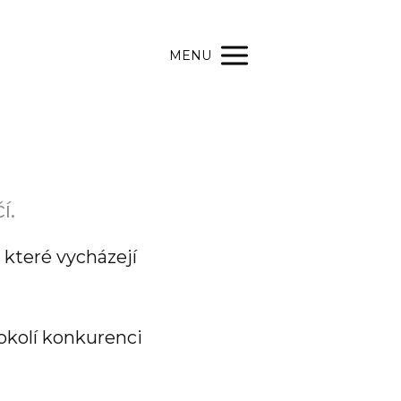
MENU
í.
které vycházejí
okolí konkurenci