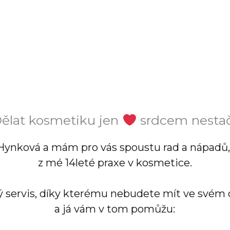
ělat kosmetiku jen
srdcem nestač
Hynková a mám pro vás spoustu rad a nápadů, 
z mé 14leté praxe v kosmetice.
ý servis, díky kterému nebudete mít ve svém 
a já vám v tom pomůžu: