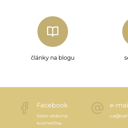
články na blogu
s
Facebook
e-mai
Sebe-vědomá
iva@iva
kosmetička