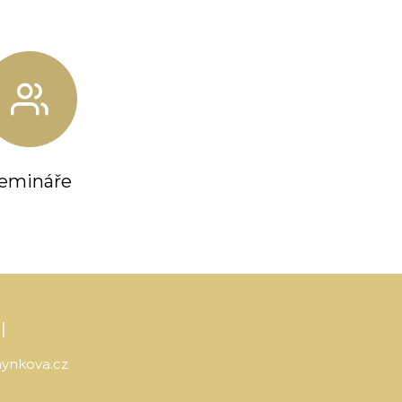
emináře
l
hynkova.cz