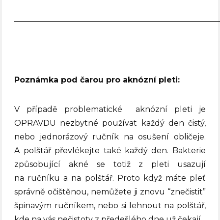
——————————————————————————
Poznámka pod čarou pro aknózní pleti:
V případě problematické
aknózní pleti je
OPRAVDU nezbytné používat každý den čistý,
nebo jednorázový ručník na osušení obličeje.
A polštář převlékejte také každý den. Bakterie
způsobující akné se totiž z pleti usazují
na ručníku a na polštář. Proto když máte pleť
správně očištěnou, nemůžete ji znovu “znečistit”
špinavým ručníkem, nebo si lehnout na polštář,
kde na vás nečistoty z předešlého dne už čekají.