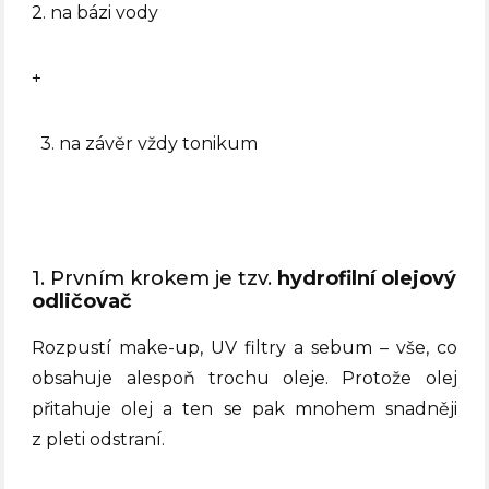
2. na bázi vody
+
3. na závěr vždy tonikum
1. Prvním krokem je tzv.
hydrofilní olejový
odličovač
R
ozpustí make-up, UV filtry a sebum – vše, co
obsahuje alespoň trochu oleje. Protože olej
přitahuje olej a ten se pak mnohem snadněji
z pleti odstraní.