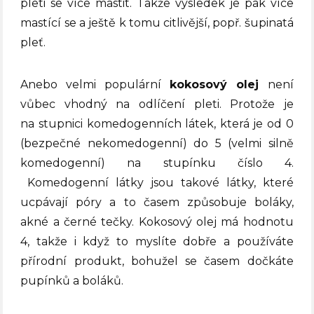
pleti se více mastit. Takže výsledek je pak více
mastící se a ještě k tomu citlivější, popř. šupinatá
pleť.
Anebo velmi populární
kokosový olej
není
vůbec vhodný na odlíčení pleti. Protože je
na stupnici komedogenních látek, která je od 0
(bezpečné nekomedogenní) do 5 (velmi silně
komedogenní) na stupínku číslo 4.
Komedogenní látky jsou takové látky, které
ucpávají póry a to časem způsobuje boláky,
akné a černé tečky. Kokosový olej má hodnotu
4, takže i když to myslíte dobře a používáte
přírodní produkt, bohužel se časem dočkáte
pupínků a boláků.