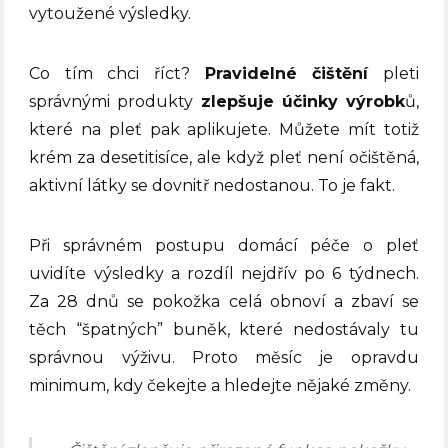
vytoužené výsledky.
Co tím chci říct?
Pravidelné čištění
pleti
správnými produkty
zlepšuje účinky výrobk
ů,
které na pleť pak aplikujete. Můžete mít totiž
krém za desetitisíce, ale když pleť není očištěná,
aktivní látky se dovnitř nedostanou. To je fakt.
Při správném postupu domácí péče o pleť
uvidíte výsledky a rozdíl nejdřív po 6 týdnech.
Za 28 dnů se pokožka celá obnoví a zbaví se
těch “špatných” buněk, které nedostávaly tu
správnou výživu. Proto měsíc je opravdu
minimum, kdy čekejte a hledejte nějaké změny.