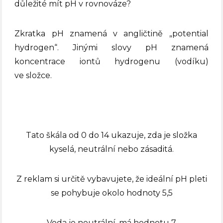
důležité mít pH v rovnováze?
Zkratka pH znamená v angličtině „potential
hydrogen“. Jinými slovy pH znamená
koncentrace iontů hydrogenu (vodíku)
ve složce.
Tato škála od 0 do 14 ukazuje, zda je složka
kyselá, neutrální nebo zásaditá.
Z reklam si určitě vybavujete, že ideální pH pleti
se pohybuje okolo hodnoty 5,5
Voda je neutrální, má hodnotu 7