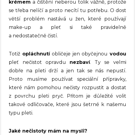
krémem
a čištění neberou tolik vážně, protože
se třeba nelíčí a proto necítí tu potřebu. O dost
větší problém nastává u žen, které používají
make-up a pleť si také pravidelně
a nedostatečně čistí.
Totiž
opláchnutí
obličeje jen obyčejnou
vodou
pleť nečistot opravdu
nezbaví
. Ty se velmi
dobře na pleti drží a jen tak se nás nepustí.
Proto musíme používat speciální přípravky,
které nám pomohou nečisty rozpustit a dostat
z povrchu pleti pryč.
Přitom je důležité volit
takové odličovače, které jsou šetrné k našemu
typu pleti.
Jaké nečistoty mám na mysli?