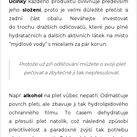
Účinky
každého produktu ovlivňuje především
jeho
složení
, proto je velmi důležité přečíst si
zadní část obalu. Neváhejte investovat
do trochu dražších odličovačů, které jsou plné
hydratačních a dalších aktivních látek na místo
“mýdlové vody” s micelami za pár korun.
Protože už při odličování můžete o svoji pleť
pečovat a zbytečně ji tak nepřesušovat.
Např.
alkohol
na pleť vůbec nepatří. Odmašťuje
povrch pleti, ale zbavuje ji tak hydrolipidového
ochranného filmu. To časem dehydratuje
a přesuší pleť natolik, což následně způsobí
přecitlivělost a paradoxně zvýší tak potřebu