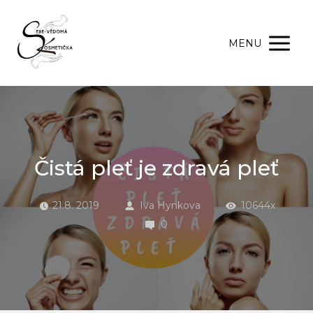
MENU
Čistá pleť je zdravá pleť
21.8. 2019
Iva Hynkova
10644x
0