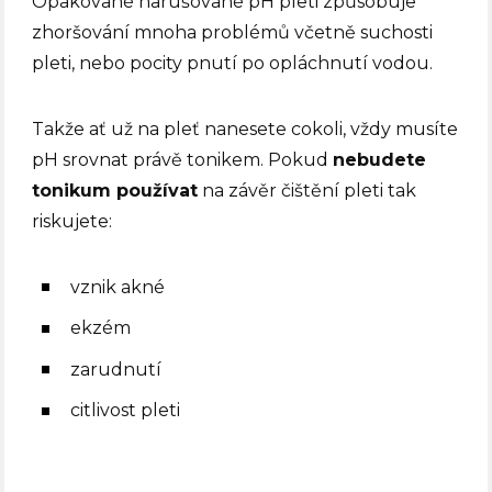
Opakované narušované pH pleti způsobuje
zhoršování mnoha problémů včetně suchosti
pleti, nebo pocity pnutí po opláchnutí vodou.
Takže ať už na pleť nanesete cokoli, vždy musíte
pH srovnat právě tonikem. Pokud
nebudete
tonikum používat
na závěr čištění pleti tak
riskujete:
vznik akné
ekzém
zarudnutí
citlivost pleti