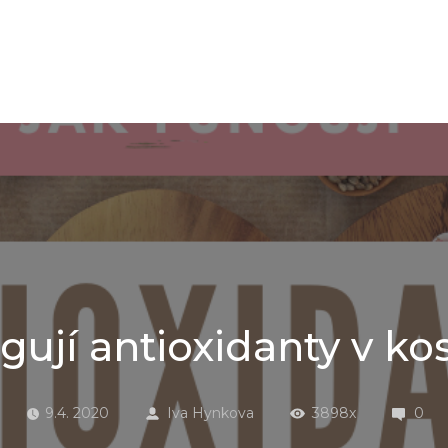
gují antioxidanty v k
9.4. 2020
Iva Hynkova
3898x
0