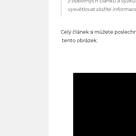
z odborných článků a výzkum
vysvětlovat složité informac
Celý článek si můžete poslechn
tento obrázek: