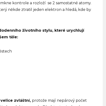
vymkne kontrole a rozloží
se 2 samostatné atomy.
terý někde ztratil jeden elektron a hledá, kde by
aždodenního životního stylu, které urychlují
šem těle:
ěstech
velice zvláštní,
protože mají nepárový počet