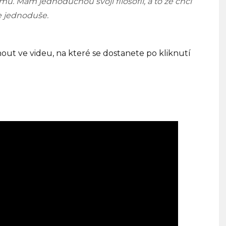
ů. Mám jednoduchou svoji filosofii, a to že chci
e jednoduše.
out ve videu, na které se dostanete po kliknutí