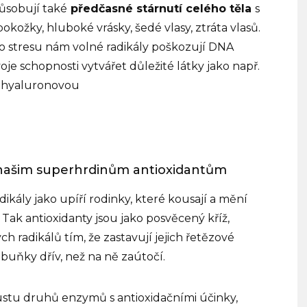
ůsobují také
předčasné stárnutí celého těla
s
pokožky, hluboké vrásky, šedé vlasy, ztráta vlasů.
o stresu nám volné radikály poškozují DNA
oje schopnosti vytvářet důležité látky jako např.
nu hyaluronovou
našim superhrdinům antioxidantům
ikály jako upíří rodinky, které kousají a mění
Tak antioxidanty jsou jako posvěcený kříž,
 radikálů tím, že zastavují jejich řetězové
 buňky dřív, než na ně zaútočí.
ustu druhů enzymů s antioxidačními účinky,