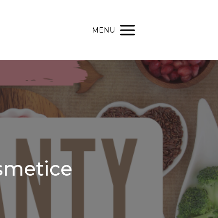
MENU
osmetice