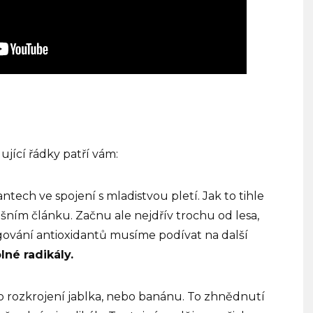
ující řádky patří vám:
antech ve spojení s mladistvou pletí.
Jak to tihle
šním článku. Začnu ale nejdřív trochu od lesa,
ování antioxidantů musíme podívat na další
lné radikály.
po rozkrojení jablka, nebo banánu. To zhnědnutí