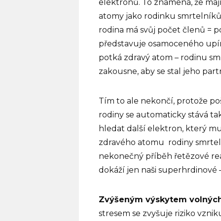
elektronů. To znamená, že mají
atomy jako rodinku smrtelníků 
rodina má svůj počet členů = p
představuje osamoceného upírka
potká zdravý atom – rodinu sm
zakousne, aby se stal jeho par
Tím to ale nekončí, protože po
rodiny se automaticky stává ta
hledat další elektron, který m
zdravého atomu
rodiny smrtel
nekonečný příběh řetězové reakc
dokáží jen naši superhrdinové 
Zvýšeným výskytem volných 
stresem se zvyšuje riziko vznik