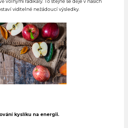
ě volnými radikály. To stejné se děje v našich
ostaví viditelné nežádoucí výsledky.
vání kyslíku na energii.