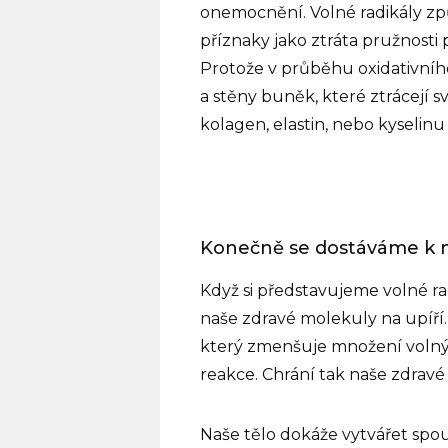
onemocnění. Volné radikály zp
příznaky jako ztráta pružnosti 
Protože v průběhu oxidativníh
a stěny buněk, které ztrácejí sv
kolagen, elastin, nebo kyseli
Konečně se dostáváme k 
Když si představujeme volné rad
naše zdravé molekuly na upíří. 
který
zmenšuje množení volných
reakce. Chrání tak naše zdravé
Naše tělo dokáže vytvářet spo