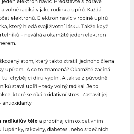
 jeden elektron navíc. Představte si zdravé
a volné radikály jako rodinku upírů. Každá
očet elektronů. Elektron navíc v rodině upírů
, který hledá svoji životní lásku. Takže když
rtelníků – neváhá a okamžitě jeden elektron
tnerem.
škozený atom, který takto ztratil
jednoho člena
ky upírem.
A co to znamená? Okamžitě začíná
u tu
chybějící díru vyplní. A tak se z původně
níků stává upíří – tedy volný radikál. Je to
e, které se říká oxidativní stres.
Zastavit jej
– antioxidanty
radikálův těle
a probíhajícím oxidativním
u lupénky, rakoviny, diabetes , nebo srdečních