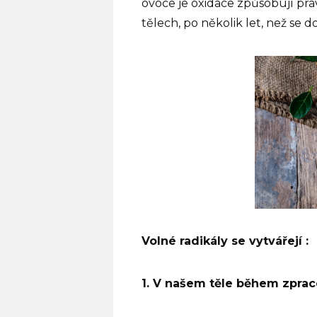
ovoce je oxidace způsobují práv
tělech, po několik let, než se d
Volné radikály se vytvářejí :
1. V našem těle během zpraco