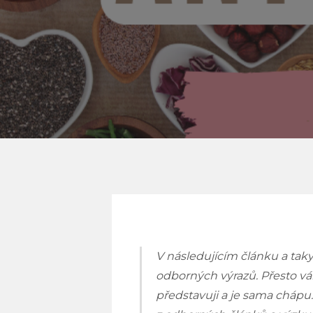
V následujícím článku a t
odborných výrazů.
P
řesto vá
představuji a je sama chá