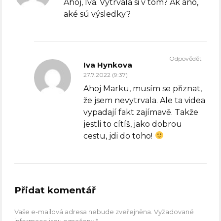
Ahoj, Iva. Vytrvala si v tom? Ak áno,
aké sú výsledky?
Odpovědět
Iva Hynkova
27.7.2022 (9:37)
Ahoj Marku, musím se přiznat,
že jsem nevytrvala. Ale ta videa
vypadají fakt zajímavě. Takže
jestli to cítíš, jako dobrou
cestu, jdi do toho!
Přidat komentář
Vaše e-mailová adresa nebude zveřejněna.
Vyžadované
informace jsou označeny
*