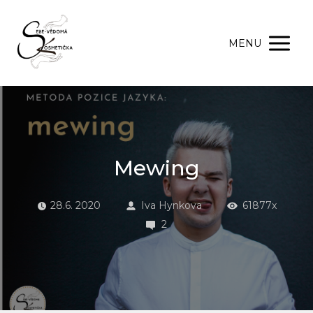
MENU
Mewing
28.6. 2020
Iva Hynkova
61877x
2