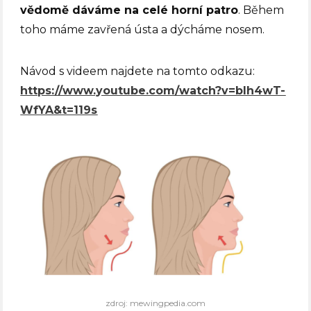
vědomě dáváme na celé horní patro
. Během
toho máme zavřená ústa a dýcháme nosem.
Návod s videem najdete na tomto odkazu:
https://www.youtube.com/watch?v=bIh4wT-
WfYA&t=119s
zdroj: mewingpedia.com