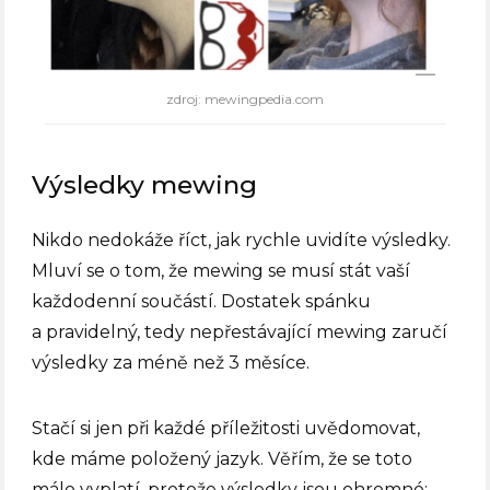
zdroj: mewingpedia.com
Výsledky mewing
Nikdo nedokáže říct, jak rychle uvidíte výsledky.
Mluví se o tom, že mewing se musí stát vaší
každodenní součástí. Dostatek spánku
a pravidelný, tedy nepřestávající mewing zaručí
výsledky za méně než 3 měsíce.
Stačí si jen při každé příležitosti uvědomovat,
kde máme položený jazyk. Věřím, že se toto
málo vyplatí, protože výsledky jsou ohromné: