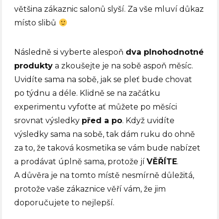
většina zákaznic salonů slyší. Za vše mluví důkaz
místo slibů
Následně si vyberte alespoň
dva plnohodnotné
produkty
a zkoušejte je na sobě aspoň měsíc.
Uvidíte sama na sobě, jak se pleť bude chovat
po týdnu a déle. Klidně se na začátku
experimentu vyfoťte ať můžete po měsíci
srovnat výsledky
před a po
. Když uvidíte
výsledky sama na sobě, tak dám ruku do ohně
za to, že taková kosmetika se vám bude nabízet
a prodávat úplně sama, protože jí
VĚŘÍTE
.
A důvěra je na tomto místě nesmírně důležitá,
protože vaše zákaznice věří vám, že jim
doporučujete to nejlepší.