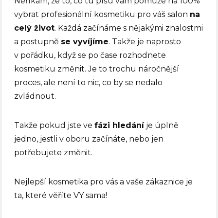
Neříkám, že to, co tu píšu vám pomůže na 100%
vybrat profesionální kosmetiku pro váš salon
na
celý život
. Každá začínáme s nějakými znalostmi
a postupně
se vyvíjíme
. Takže je naprosto
v pořádku, když se po čase rozhodnete
kosmetiku změnit. Je to trochu náročnější
proces, ale není to nic, co by se nedalo
zvládnout.
Takže pokud jste ve
fázi hledání
je úplně
jedno, jestli v oboru začínáte, nebo jen
potřebujete změnit.
Nejlepší kosmetika pro vás a vaše zákaznice je
ta, které věříte VY sama!