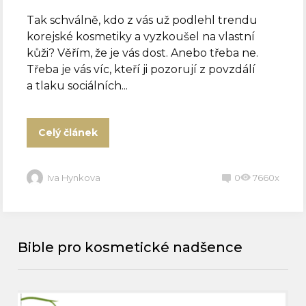
Tak schválně, kdo z vás už podlehl trendu
korejské kosmetiky a vyzkoušel na vlastní
kůži? Věřím, že je vás dost. Anebo třeba ne.
Třeba je vás víc, kteří ji pozorují z povzdálí
a tlaku sociálních...
Celý článek
Iva Hynkova
0
7660x
Bible pro kosmetické nadšence