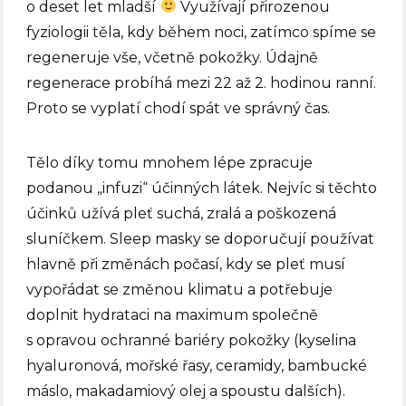
o deset let mladší
Využívají přirozenou
fyziologii těla, kdy během noci, zatímco spíme se
regeneruje vše, včetně pokožky. Údajně
regenerace probíhá mezi 22 až 2. hodinou ranní.
Proto se vyplatí chodí spát ve správný čas.
Tělo díky tomu mnohem lépe zpracuje
podanou „infuzi“ účinných látek. Nejvíc si těchto
účinků užívá pleť suchá, zralá a poškozená
sluníčkem. Sleep masky se doporučují používat
hlavně při změnách počasí, kdy se pleť musí
vypořádat se změnou klimatu a potřebuje
doplnit hydrataci na maximum společně
s opravou ochranné bariéry pokožky (kyselina
hyaluronová, mořské řasy, ceramidy, bambucké
máslo, makadamiový olej a spoustu dalších).