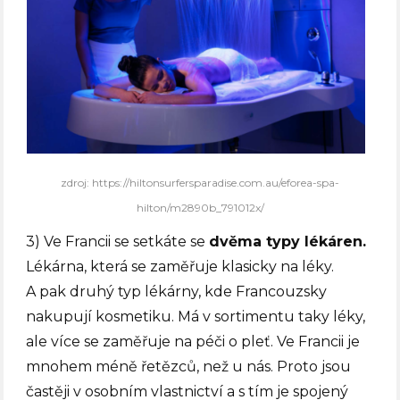
zdroj: https://hiltonsurfersparadise.com.au/eforea-spa-
hilton/m2890b_791012x/
3) Ve Francii se setkáte se
dvěma typy lékáren.
Lékárna, která se zaměřuje klasicky na léky.
A pak druhý typ lékárny, kde Francouzsky
nakupují kosmetiku. Má v sortimentu taky léky,
ale více se zaměřuje na péči o pleť. Ve Francii je
mnohem méně řetězců, než u nás. Proto jsou
častěji v osobním vlastnictví a s tím je spojený