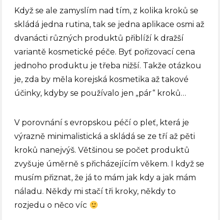
Když se ale zamyslím nad tím, z kolika kroků se
skládá jedna rutina, tak se jedna aplikace osmi až
dvanácti různých produktů přiblíží k dražší
variantě kosmetické péče. Byť pořizovací cena
jednoho produktu je třeba nižší. Takže otázkou
je, zda by měla korejská kosmetika až takové
účinky, kdyby se používalo jen „pár“ kroků…
V porovnání s evropskou péčí o pleť, která je
výrazně minimalistická a skládá se ze tří až pěti
kroků nanejvýš. Většinou se počet produktů
zvyšuje úměrně s přicházejícím věkem. I když se
musím přiznat, že já to mám jak kdy a jak mám
náladu. Někdy mi stačí tři kroky, někdy to
rozjedu o něco víc