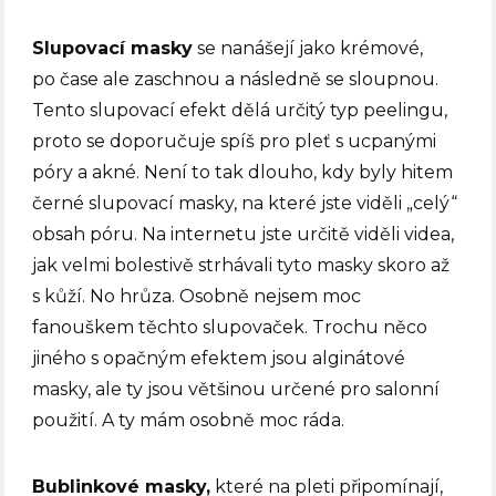
Slupovací masky
se nanášejí jako krémové,
po čase ale zaschnou a následně se sloupnou.
Tento slupovací efekt dělá určitý typ peelingu,
proto se doporučuje spíš pro pleť s ucpanými
póry a akné. Není to tak dlouho, kdy byly hitem
černé slupovací masky, na které jste viděli „celý“
obsah póru. Na internetu jste určitě viděli videa,
jak velmi bolestivě strhávali tyto masky skoro až
s kůží. No hrůza. Osobně nejsem moc
fanouškem těchto slupovaček. Trochu něco
jiného s opačným efektem jsou alginátové
masky, ale ty jsou většinou určené pro salonní
použití. A ty mám osobně moc ráda.
Bublinkové masky,
které na pleti připomínají,