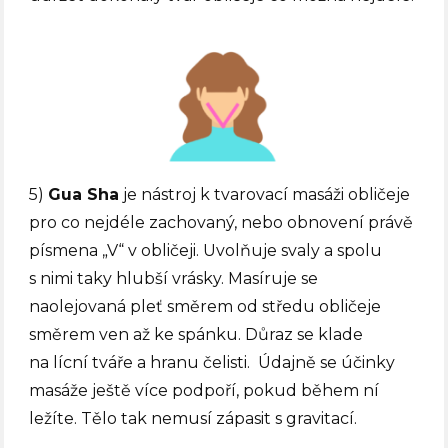
5)
Gua Sha
je nástroj k tvarovací masáži obličeje
pro co nejdéle zachovaný, nebo obnovení právě
písmena „V“ v obličeji. Uvolňuje svaly a spolu
s nimi taky hlubší vrásky. Masíruje se
naolejovaná pleť směrem od středu obličeje
směrem ven až ke spánku. Důraz se klade
na lícní tváře a hranu čelisti.
Údajně se účinky
masáže ještě více podpoří, pokud během ní
ležíte. Tělo tak nemusí zápasit s gravitací.