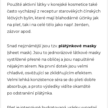
Použité aktivní látky v korejské kosmetice také
často vycházejí z receptur starověkých čínských
léčivých bylin, které mají blahodárné účinky jak
na pleť, tak i na celé tělo jako např. ženšen,
zázvor apod.
Snad nejznámější jsou tzv.
plátýnkové masky
(sheet mask). Jsou to jednorázové látkové masky
vystřižené přesně na obličej a jsou napuštěné
nějakým sérem. Na první dotek jsou velmi
chladivé, osvěžující se zklidňujícím efektem.
Velmi lehká konzistence séra se do pleti dobře
absorbuje, a proto výsledky vidíte okamžitě
po odstranění plátýnka.
Pleť je intenzivně hydratovaná, vrásky vypadají