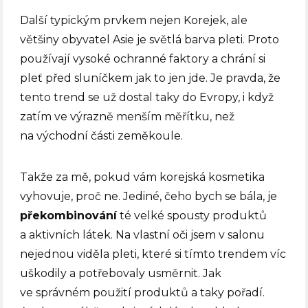
Další typickým prvkem nejen Korejek, ale
většiny obyvatel Asie je světlá barva pleti. Proto
používají vysoké ochranné faktory a chrání si
pleť před sluníčkem jak to jen jde. Je pravda, že
tento trend se už dostal taky do Evropy, i když
zatím ve výrazně menším měřítku, než
na východní části zeměkoule.
Takže za mě, pokud vám korejská kosmetika
vyhovuje, proč ne. Jediné, čeho bych se bála, je
překombinování
té velké spousty produktů
a aktivních látek. Na vlastní oči jsem v salonu
nejednou viděla pleti, které si tímto trendem víc
uškodily a potřebovaly usměrnit. Jak
ve správném použití produktů a taky pořadí.