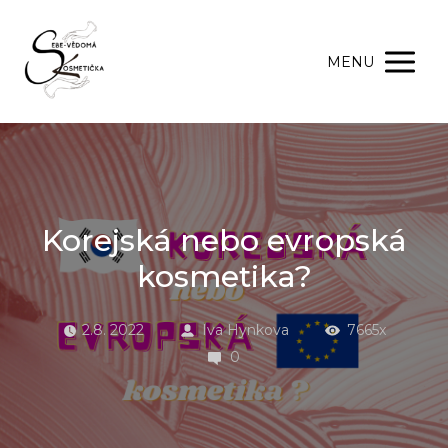
MENU
Korejská nebo evropská
kosmetika?
2.8. 2022
Iva Hynkova
7665x
0