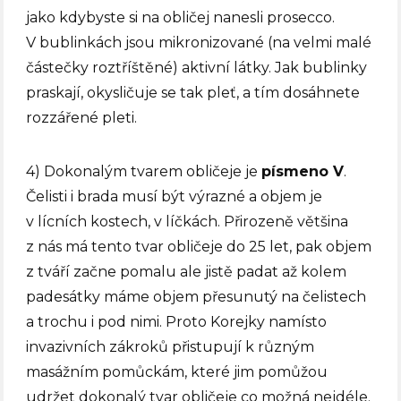
jako kdybyste si na obličej nanesli prosecco.
V bublinkách jsou mikronizované (na velmi malé
částečky roztříštěné) aktivní látky. Jak bublinky
praskají, okysličuje se tak pleť, a tím dosáhnete
rozzářené pleti.
4) Dokonalým tvarem obličeje je
písmeno V
.
Čelisti i brada musí být výrazné a objem je
v lícních kostech, v líčkách. Přirozeně většina
z nás má tento tvar obličeje do 25 let, pak objem
z tváří začne pomalu ale jistě padat až kolem
padesátky máme objem přesunutý na čelistech
a trochu i pod nimi. Proto Korejky namísto
invazivních zákroků přistupují k různým
masážním pomůckám, které jim pomůžou
udržet dokonalý tvar obličeje co možná nejdéle.