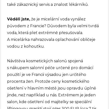
také zákaznický servis a znalost lékárníků.
Věděli jste,
že je micelární voda vynález
původem z Francie? Důvodem byla velmi tvrdá
voda, která pleť extrémně přesušovala.
A micelárka nahrazovala oplachování obličeje
vodou z kohoutku.
Návštěva kosmetických salonů spojená
s nákupem salonní péče určené pro domácí
použití je ve Francii výsadou jen určitého
procenta žen. Protože ceny kosmetického
ošetření v hlavním městě jsou opravdu úplně
jinde, než například u nás. Extrémem je jeden
salon, kde ošetření od majitelky se speciální
liftingovou masáží stojí přes 300 EUR (cca 7 tis.