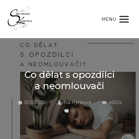
MENU
Co dělat s opozdilci
a neomlouvači
30.5. 2020
Iva Hynkova
4502x
0