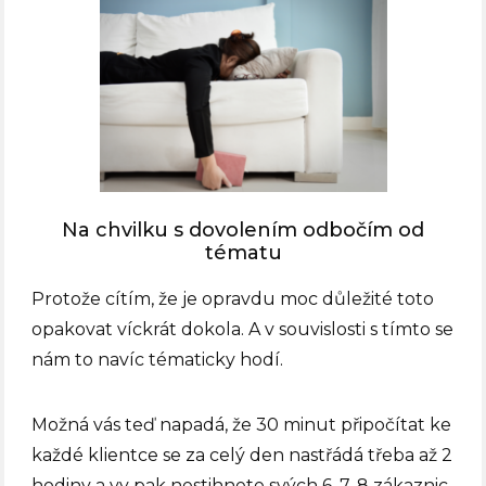
Na chvilku s dovolením odbočím od
tématu
Protože cítím, že je opravdu moc důležité toto
opakovat víckrát dokola. A v souvislosti s tímto se
nám to navíc tématicky hodí.
Možná vás teď napadá, že 30 minut připočítat ke
každé klientce se za celý den nastřádá třeba až 2
hodiny a vy pak nestihnete svých 6, 7, 8 zákaznic