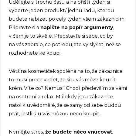
Udělejte si trochu času a na příští týden si
vyberte jeden produkt/ jednu řadu, kterou
budete nabízet po celý týden všem zákaznicím.
Připravte si a
napište na papír argumenty
,
v čem je to skvělé. Představte si sebe, co by
na vás zabralo, co potřebujete vy slyšet, než se
rozhodnete ke koupi.
Většina kosmetiček spoléhá na to, že zákaznice
to musí přece vědět, že si u vás může koupit
krém. Víte co? Nemusí! Chodí především za vámi
na ošetření a relax. Málokdy jsou zákaznice
natolik uvědomělé, že se samy od sebe budou
ptát, jestli si u vás můžou něco koupit.
Nemějte stres,
že budete něco vnucovat
.