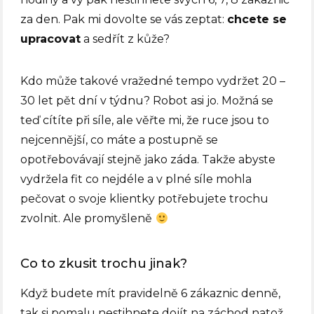
za den. Pak mi dovolte se vás zeptat:
chcete se
upracovat
a sedřít z kůže?
Kdo může takové vražedné tempo vydržet 20 –
30 let pět dní v týdnu? Robot asi jo. Možná se
teď cítíte při síle, ale věřte mi, že ruce jsou to
nejcennější, co máte a postupně se
opotřebovávají stejně jako záda. Takže abyste
vydržela fit co nejdéle a v plné síle mohla
pečovat o svoje klientky potřebujete trochu
zvolnit. Ale promyšleně
Co to zkusit trochu jinak?
Když budete mít pravidelně 6 zákaznic denně,
tak si pomalu nestihnete dojít na záchod natož