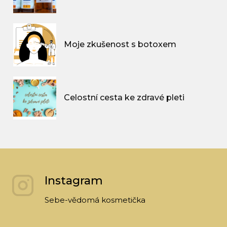
Moje zkušenost s botoxem
Celostní cesta ke zdravé pleti
Instagram
Sebe-vědomá kosmetička