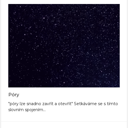
Póry
"póry lze snadno zavřít a otevřít" Setkáváme se s tímto
slovním spojením…