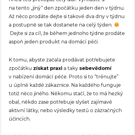
na tento „jiný“ den zpočátku jeden den v týdnu.
Až něco prodáte dejte si takové dva dny v týdnu
a postupně se tak dostanete na celý týden.
Dejte si za cíl, že během jednoho týdne prodáte
aspoň jeden produkt na domácí péči.
K tomu, abyste začala prodávat potřebujete
zpočátku
získat praxi
a taky
sebevědomí
v nabízení domácí péče. Proto si to “trénujte”
u úplně každé zákaznice. Na každého funguje
totiž něco jiného. Někomu stačí, že to má hezký
obal, někdo zase potřebuje slyšet zajímavé
aktivní látky, nebo výsledky testů o zázračných
účincích.