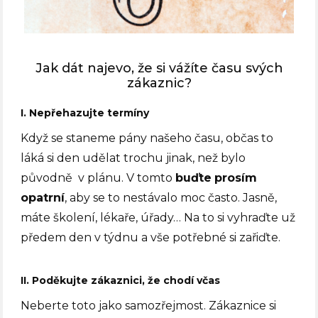
Jak dát najevo, že si vážíte času svých
zákaznic?
I. Nepřehazujte termíny
Když se staneme pány našeho času, občas to
láká si den udělat trochu jinak, než bylo
původně v plánu. V tomto
buďte
prosím
opatrní
, aby se to nestávalo moc často. Jasně,
máte školení, lékaře, úřady… Na to si vyhraďte už
předem den v týdnu a vše potřebné si zařiďte.
II. Poděkujte zákaznici, že chodí včas
Neberte toto jako samozřejmost. Zákaznice si