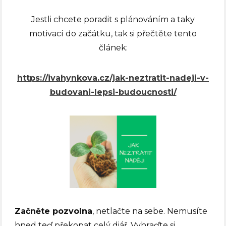
Jestli chcete poradit s plánováním a taky
motivací do začátku, tak si přečtěte tento
článek:
https://ivahynkova.cz/jak-neztratit-nadeji-v-
budovani-lepsi-budoucnosti/
Začněte pozvolna
, netlačte na sebe. Nemusíte
hned teď překopat celý diář. Vyhraďte si