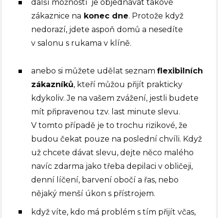
další možností je objednávat takové
zákaznice na
konec dne
. Protože když
nedorazí, jdete aspoň domů a nesedíte
v salonu s rukama v klíně.
anebo si můžete udělat seznam
flexibilních
zákazníků
, kteří můžou přijít prakticky
kdykoliv. Je na vašem zvážení, jestli budete
mít připravenou tzv. last minute slevu.
V tomto případě je to trochu rizikové, že
budou čekat pouze na poslední chvíli. Když
už chcete dávat slevu, dejte něco malého
navíc zdarma jako třeba depilaci v obličeji,
denní líčení, barvení obočí a řas, nebo
nějaký menší úkon s přístrojem.
když víte, kdo má problém s tím přijít včas,