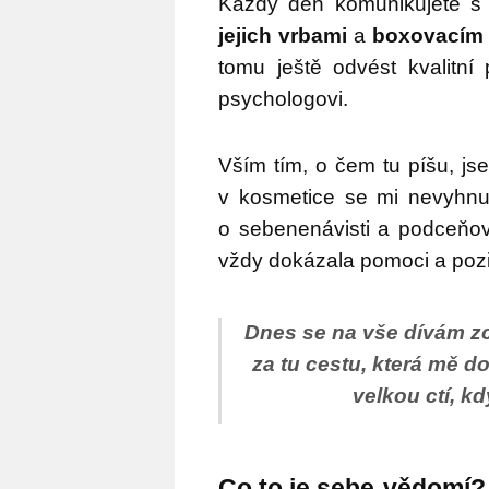
Každý den komunikujete s
jejich vrbami
a
boxovacím 
tomu ještě odvést kvalitní
psychologovi.
Vším tím, o čem tu píšu, js
v kosmetice se mi nevyhn
o sebenenávisti a podceňo
vždy dokázala pomoci a pozi
Dnes se na vše dívám z
za tu cestu, která mě d
velkou ctí, 
Co to je sebe-vědomí?