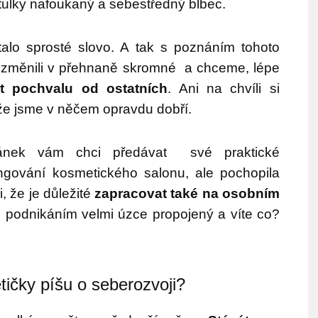
tulky nafoukaný a sebestředný blbec.
alo sprosté slovo. A tak s poznáním tohoto
e změnili v přehnaně skromné a chceme, lépe
t pochvalu od ostatních
. Ani na chvíli si
že jsme v něčem opravdu dobří.
tránek vám chci předávat
své praktické
ungování kosmetického salonu, ale pochopila
i, že je důležité
zapracovat také na osobním
 podnikáním velmi úzce propojený a víte co?
tičky píšu o seberozvoji?