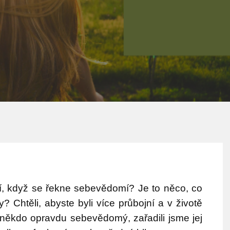
í, když se řekne sebevědomí? Je to něco, co
y? Chtěli, abyste byli více průbojní a v životě
 někdo opravdu sebevědomý, zařadili jsme jej