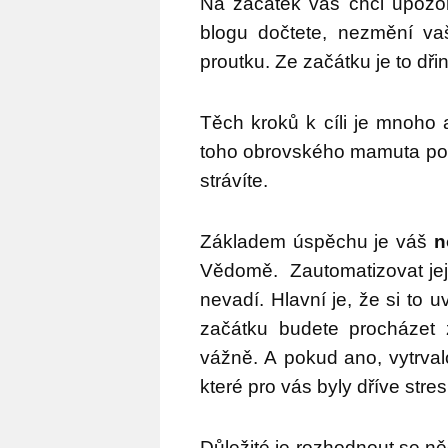
Na začátek vás chci upozo
blogu dočtete, nezmění va
proutku. Ze začátku je to dřin
Těch kroků k cíli je mnoho
toho obrovského mamuta post
strávíte.
Základem úspěchu je váš
n
Vědomě.
Zautomatizovat je
nevadí. Hlavní je, že si to 
začátku budete procházet 
vážně. A pokud ano, vytrvalo
které pro vás byly dříve stres
Důležité je rozhodnout se n