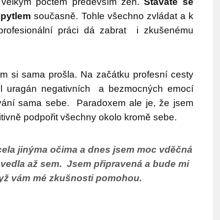
 velkým počtem především žen.
Stáváte se
pytlem
současně. Tohle všechno zvládat a k
 profesionální práci dá zabrat i zkušenému
em si sama prošla. Na začátku profesní cesty
ul uragán negativních a bezmocných emocí
vání sama sebe.
Paradoxem ale je, že jsem
tivně podpořit všechny okolo kromě sebe.
cela jinýma očima a dnes jsem moc vděčná
ovedla až sem.
Jsem připravená a bude mi
když vám mé zkušnosti pomohou.