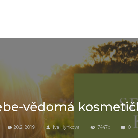
ebe-vědomá kosmetič
20.2. 2019
Iva Hynkova
7447x
0