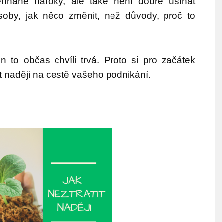
hnané nároky, ale také není dobré usínat
soby, jak něco změnit, než důvody, proč to
 to občas chvíli trvá. Proto si pro začátek
et naději na cestě vašeho podnikání.