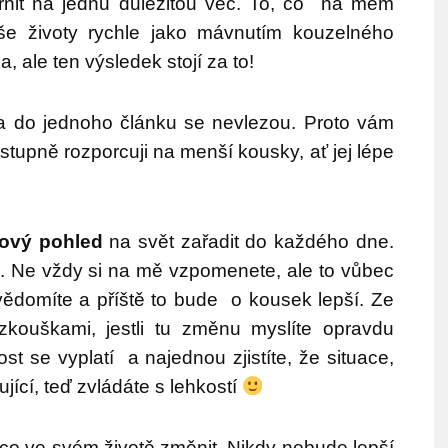
rnit na jednu důležitou věc. To, co na mém
še životy rychle jako mávnutím kouzelného
a, ale ten výsledek stojí za to!
 a do jednoho článku se nevlezou. Proto vám
upně rozporcuji na menší kousky, ať jej lépe
ový pohled
na svět zařadit do každého dne.
j. Ne vždy si na mě vzpomenete, ale to vůbec
uvědomíte a příště to bude o kousek lepší. Ze
zkouškami, jestli tu změnu myslíte opravdu
st se vyplatí a najednou zjistíte, že situace,
ující, teď zvládáte s lehkostí
ěco ve svém životě změnit. Nikdy nebude lepší