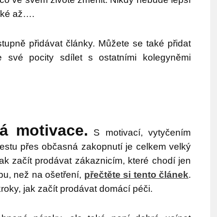
jaké až….
upně přidávat články. Můžete se také přidat
 své pocity sdílet s ostatními kolegyněmi
á motivace.
S motivací, vytyčením
estu přes občasná zakopnutí je celkem velký
jak začít prodávat zákaznicím, které chodí jen
bu, než na ošetření,
přečtěte si tento článek
.
roky, jak začít prodávat domácí péči.