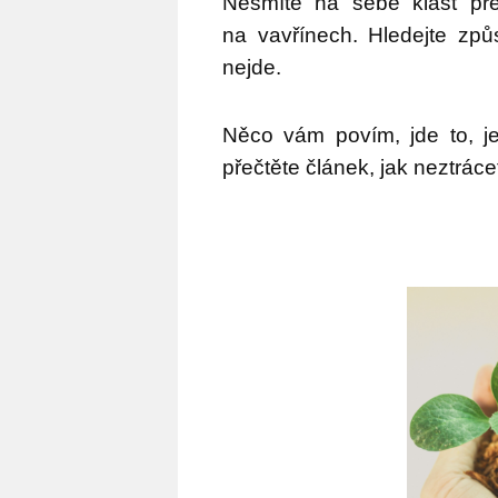
Nesmíte na sebe klást pře
na vavřínech. Hledejte způ
nejde.
Něco vám povím, jde to, jen
přečtěte článek, jak neztrác